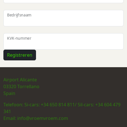
Bedrijfsnaam
KVK-nummer
Airport Alicante
03320
Torrellano
Spain
Telefoon:
Si-cars: +34 650 814 811/ Sil-cars: +34 604 479
341
Email:
info@vroemvroem.com