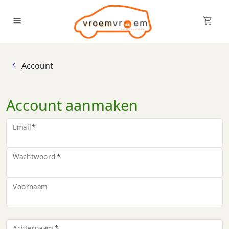
Wi
Schakel menu in
Account
Account aanmaken
Email
Wachtwoord
Voornaam
Achternaam