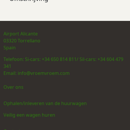
Airport Alicante
03320
Torrellano
Spain
Telefoon:
Si-cars: +34 650 814 811/ Sil-cars: +34 604 479
341
Email:
info@vroemvroem.com
Over ons
Ophalen/inleveren van de huurwagen
Veilig een wagen huren